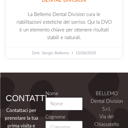
La Bellemo Dental Division cura le
riabilitazioni estetiche del sorriso. Qui la DVO
è un elemento chiave per ottenere risultati
stabili e naturali.
Dott. Sergio Bellemo
15/06/2026
Nome
BELLEMO
CONTATTI
Dental Division
S.r.l.
Contattaci per
Via del
Cognome
prenotare la tua
Chiassatello
prima visita e