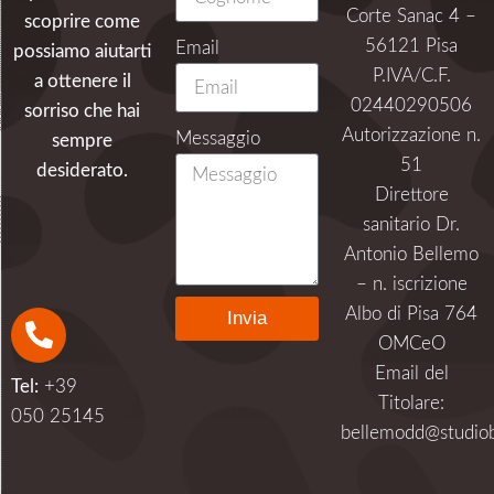
Corte Sanac 4 –
scoprire come
56121 Pisa
Email
possiamo aiutarti
P.IVA/C.F.
a ottenere il
02440290506
sorriso che hai
Autorizzazione n.
Messaggio
sempre
51
desiderato.
Direttore
sanitario Dr.
Antonio Bellemo
– n. iscrizione
Albo di Pisa 764
Invia
OMCeO
Alternative:
Email del
Tel:
+39
Titolare:
050 25145
bellemodd@studiob