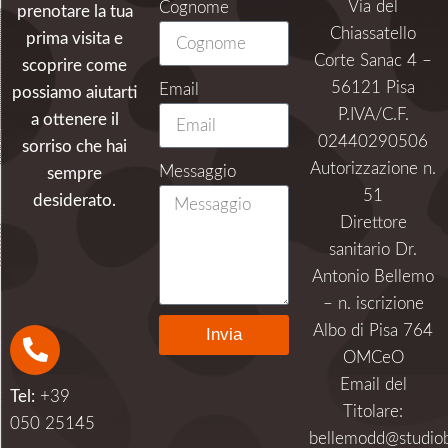
Via del
Cognome
prenotare la tua
Chiassatello
prima visita e
Corte Sanac 4 –
scoprire come
56121 Pisa
Email
possiamo aiutarti
P.IVA/C.F.
a ottenere il
02440290506
sorriso che hai
Autorizzazione n.
Messaggio
sempre
51
desiderato.
Direttore
sanitario Dr.
Antonio Bellemo
– n. iscrizione
Albo di Pisa 764
Invia
OMCeO
Alternative:
Email del
Tel:
+39
Titolare:
050 25145
bellemodd@studiob