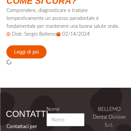
COME SI CURA?
Comprendere, diagnosticare e trattare
tempestivamente un ascesso parodontale è
fondamentale per mantenere una buona salute orale.
Dott. Sergio Bellemo
02/14/2024
Leggi di più
Nome
BELLEMO
CONTATTI
Dental Division
S.r.l.
Contattaci per