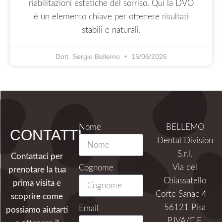
riabilitazioni estetiche del sorriso. Qui la DVO
è un elemento chiave per ottenere risultati
stabili e naturali.
Dott. Sergio Bellemo
15/06/2026
Nome
BELLEMO
CONTATTI
Dental Division
S.r.l.
Contattaci per
Via del
Cognome
prenotare la tua
Chiassatello
prima visita e
Corte Sanac 4 –
scoprire come
56121 Pisa
Email
possiamo aiutarti
P.IVA/C.F.