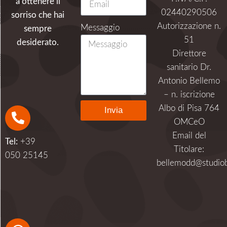
a ottenere il
02440290506
sorriso che hai
Autorizzazione n.
Messaggio
sempre
51
desiderato.
Direttore
sanitario Dr.
Antonio Bellemo
– n. iscrizione
Albo di Pisa 764
Invia
OMCeO
Alternative:
Email del
Tel:
+39
Titolare:
050 25145
bellemodd@studiob