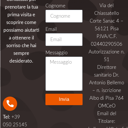
Via del
Cognome
prenotare la tua
Chiassatello
prima visita e
Corte Sanac 4 –
scoprire come
56121 Pisa
Email
possiamo aiutarti
P.IVA/C.F.
a ottenere il
02440290506
sorriso che hai
Autorizzazione n.
Messaggio
sempre
51
desiderato.
Direttore
sanitario Dr.
Antonio Bellemo
– n. iscrizione
Albo di Pisa 764
Invia
OMCeO
Alternative:
Email del
Tel:
+39
Titolare:
050 25145