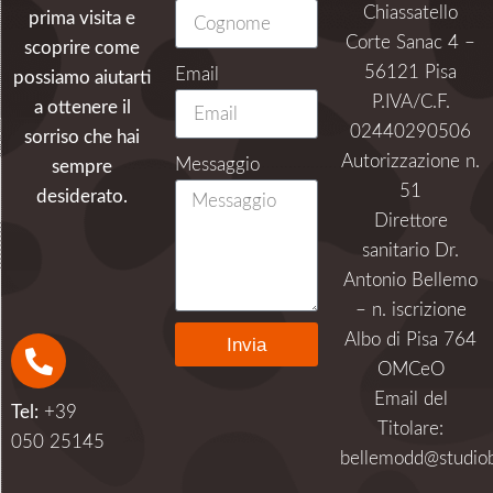
I BAMBINI HANNO PAURA
DEL DENTISTA? NON AL
CENTRO BELLEMO!
Il tuo bambino ha paura del dentista? Il Centro Bellemo
ha una grande esperienza con i bambini! Scopri come
lavoriamo.
Centro Bellemo
06/27/2019
Leggi di più