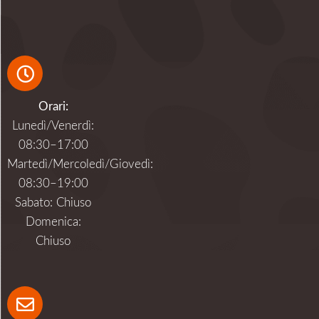
News
CENTRO BELLEMO: LA
TECNOLOGIA AL SERVIZIO
DEL PAZIENTE
Al Centro Bellemo crediamo da sempre nel progresso
della tecnologia medica in campo odontoiatrico. Scopri
come lavoriamo.
Centro Bellemo
11/21/2018
Leggi di più