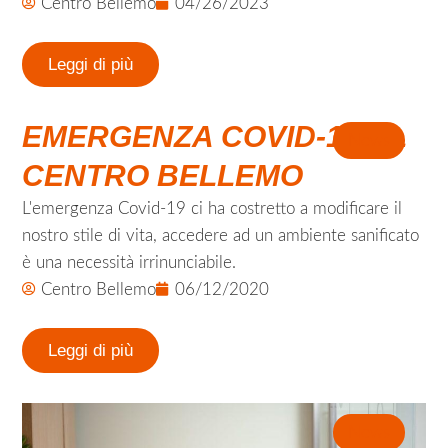
Centro Bellemo
04/26/2023
Leggi di più
EMERGENZA COVID-19 AL
News
CENTRO BELLEMO
L'emergenza Covid-19 ci ha costretto a modificare il
nostro stile di vita, accedere ad un ambiente sanificato
è una necessità irrinunciabile.
Centro Bellemo
06/12/2020
Leggi di più
News