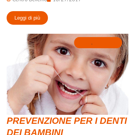
Leggi di più
News
,
Pedodonzia
PREVENZIONE PER I DENTI
DEI BAMBINI