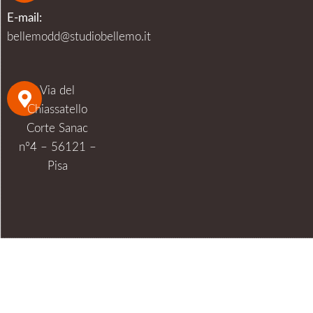
Pedodonzia
,
News
SEGRETI PER LA SALUTE
ORALE DEI BAMBINI
La salute orale dei bambini è una cosa seria! Impara a