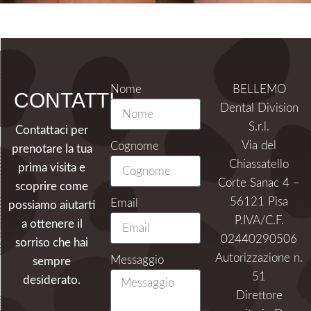
Nome
BELLEMO
CONTATTI
Dental Division
S.r.l.
Contattaci per
Via del
Cognome
prenotare la tua
Chiassatello
prima visita e
Corte Sanac 4 –
scoprire come
56121 Pisa
Email
possiamo aiutarti
P.IVA/C.F.
a ottenere il
02440290506
sorriso che hai
Autorizzazione n.
Messaggio
sempre
51
desiderato.
Direttore