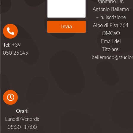
sanitario Dr.
Antonio Bellemo
– n. iscrizione
Albo di Pisa 764
Invia
OMCeO
Alternative:
Email del
Tel:
+39
Titolare:
050 25145
bellemodd@studiob
Orari:
Lunedì/Venerdì:
08:30–17:00