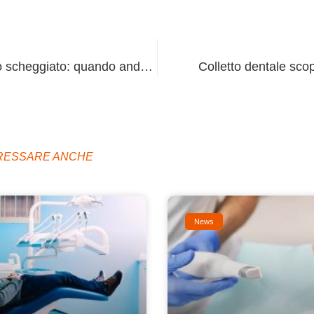
Dente rotto a metà o scheggiato: quando andare dal dentista?
Colletto dentale sco
ERESSARE ANCHE
News