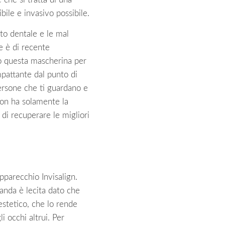
ile e invasivo possibile.
to dentale e le mal
e è di recente
no questa mascherina per
mpattante dal punto di
persone che ti guardano e
non ha solamente la
 di recuperare le migliori
apparecchio Invisalign.
anda è lecita dato che
estetico, che lo rende
i occhi altrui. Per