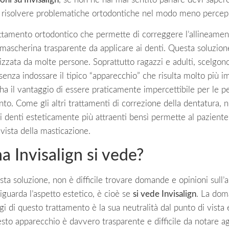
 risolvere problematiche ortodontiche nel modo meno percepib
trattamento ortodontico che permette di correggere l’allineamen
 mascherina trasparente da applicare ai denti. Questa soluzion
lizzata da molte persone. Soprattutto ragazzi e adulti, scelgo
enza indossare il tipico “apparecchio” che risulta molto più i
n ha il vantaggio di essere praticamente impercettibile per le 
to. Come gli altri trattamenti di correzione della dentatura, 
tri denti esteticamente più attraenti bensì permette al paziente
 vista della masticazione.
a Invisalign si vede?
esta soluzione, non è difficile trovare domande e opinioni sull’
iguarda l’aspetto estetico, è cioè se
si vede Invisalign
. La dom
gi di questo trattamento è la sua neutralità dal punto di vista 
sto apparecchio è davvero trasparente e difficile da notare agl