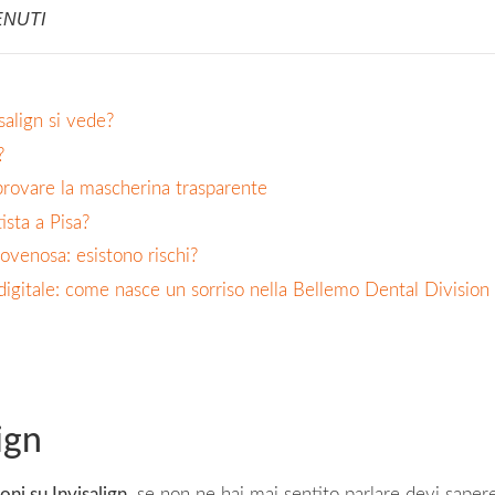
ENUTI
salign si vede?
?
provare la mascherina trasparente
ista a Pisa?
venosa: esistono rischi?
igitale: come nasce un sorriso nella Bellemo Dental Division
ign
oni su Invisalign
, se non ne hai mai sentito parlare devi sapere