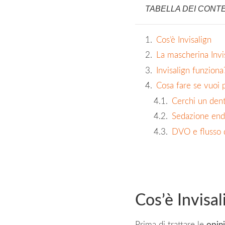
TABELLA DEI CONT
Cos’è Invisalign
La mascherina Invi
Invisalign funziona
Cosa fare se vuoi 
Cerchi un dent
Sedazione endo
DVO e flusso d
Cos’è Invisal
Prima di trattare le
opini