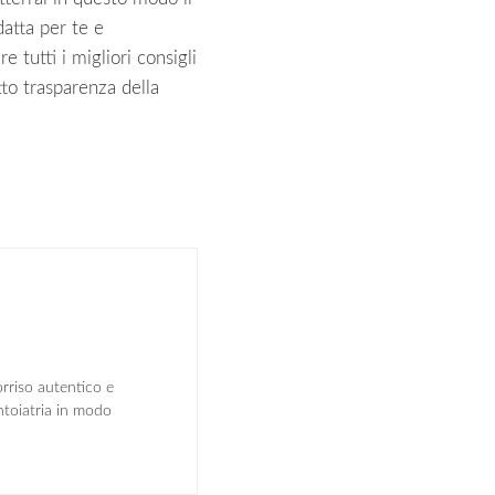
datta per te e
e tutti i migliori consigli
tto trasparenza della
rriso autentico e
ntoiatria in modo