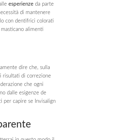
alle
esperienze
da parte
a necessità di mantenere
o con dentifrici colorati
 masticano alimenti
ramente dire che, sulla
 risultati di correzione
siderazione che ogni
ono dalle esigenze de
 per capire se Invisalign
parente
tterrai in questo modo il