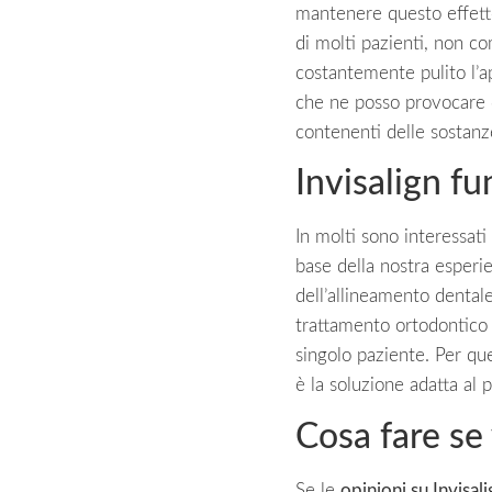
mantenere questo effett
di molti pazienti, non co
costantemente pulito l’ap
che ne posso provocare 
contenenti delle sostanze
Invisalign f
In molti sono interessati
base della nostra esperie
dell’allineamento dental
trattamento ortodontico 
singolo paziente. Per que
è la soluzione adatta al 
Cosa fare se
Se le
opinioni su Invisali