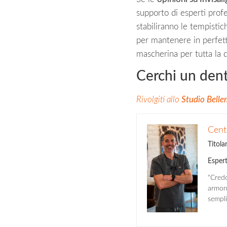
supporto di esperti profe
stabiliranno le tempistich
per mantenere in perfette
mascherina per tutta la 
Cerchi un dent
Rivolgiti allo
Studio Bell
Cent
Titola
Espert
“Credo
armoni
sempli