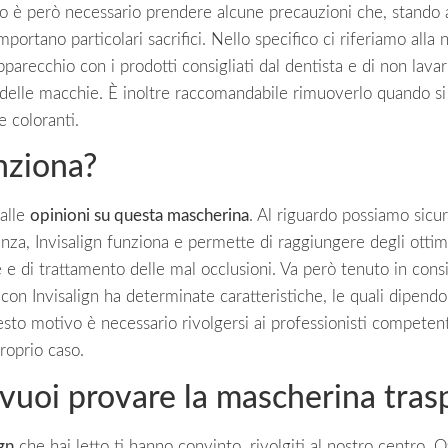
o è però necessario prendere alcune precauzioni che, stando 
mportano particolari sacrifici. Nello specifico ci riferiamo all
parecchio con i prodotti consigliati dal dentista e di non lavarl
delle macchie. È inoltre raccomandabile rimuoverlo quando si
 coloranti.
unziona?
 alle
opinioni su questa mascherina
. Al riguardo possiamo sicu
nza, Invisalign funziona e permette di raggiungere degli ottimi
e e di trattamento delle mal occlusioni. Va però tenuto in con
con Invisalign ha determinate caratteristiche, le quali dipend
sto motivo è necessario rivolgersi ai professionisti competenti
proprio caso.
 vuoi provare la mascherina tras
gn
che hai letto ti hanno convinto, rivolgiti al nostro centro. O