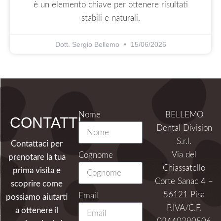
è un elemento chiave per ottenere risultati
stabili e naturali.
Dott. Sergio Bellemo
15/06/2026
Nome
BELLEMO
CONTATTI
Dental Division
S.r.l.
Contattaci per
Via del
Cognome
prenotare la tua
Chiassatello
prima visita e
Corte Sanac 4 –
scoprire come
56121 Pisa
Email
possiamo aiutarti
P.IVA/C.F.
a ottenere il