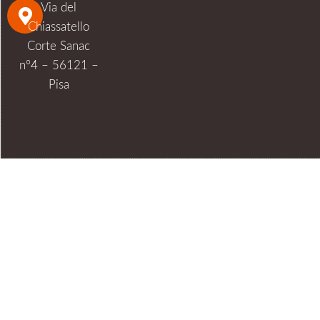
Via del
Chiassatello
Corte Sanac
n°4 – 56121 –
Pisa