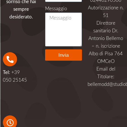
02440290506
sorriso che hai
Autorizzazione n.
Messaggio
sempre
51
desiderato.
Direttore
sanitario Dr.
Antonio Bellemo
– n. iscrizione
Albo di Pisa 764
Invia
OMCeO
Alternative:
Email del
Tel:
+39
Titolare:
050 25145
bellemodd@studiob