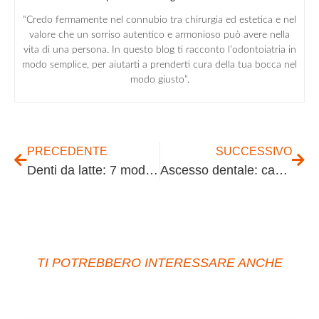
“Credo fermamente nel connubio tra chirurgia ed estetica e nel
valore che un sorriso autentico e armonioso può avere nella
vita di una persona. In questo blog ti racconto l’odontoiatria in
modo semplice, per aiutarti a prenderti cura della tua bocca nel
modo giusto”.
PRECEDENTE
SUCCESSIVO
Denti da latte: 7 modi per affrontare le carie
Ascesso dentale: cause, sintomi, e trattamenti efficaci
TI POTREBBERO INTERESSARE ANCHE