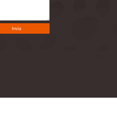
ì:
Invia
ve: