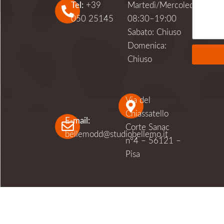
Tel:
+39
Martedì/Mercoledì/Gioved
050 25145
08:30–19:00
Sabato: Chiuso
Domenica:
Chiuso
Alternati
Via del
Chiassatello
E-mail:
Corte Sanac
bellemodd@studiobellemo.it
n°4 – 56121 –
Pisa