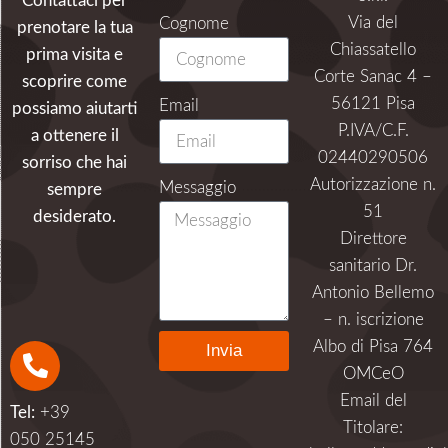
Contattaci per
Via del
Cognome
prenotare la tua
Chiassatello
prima visita e
Corte Sanac 4 –
scoprire come
56121 Pisa
Email
possiamo aiutarti
P.IVA/C.F.
a ottenere il
02440290506
sorriso che hai
Autorizzazione n.
Messaggio
sempre
51
desiderato.
Direttore
sanitario Dr.
Antonio Bellemo
– n. iscrizione
Albo di Pisa 764
Invia
OMCeO
Alternative:
Email del
Tel:
+39
Titolare:
050 25145