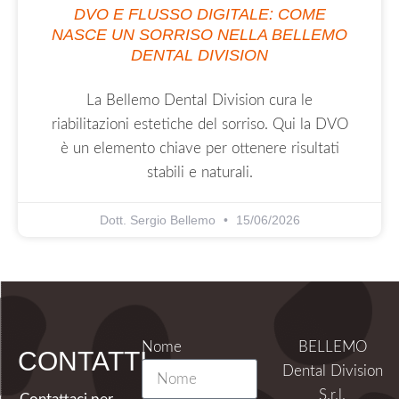
DVO E FLUSSO DIGITALE: COME
NASCE UN SORRISO NELLA BELLEMO
DENTAL DIVISION
La Bellemo Dental Division cura le
riabilitazioni estetiche del sorriso. Qui la DVO
è un elemento chiave per ottenere risultati
stabili e naturali.
Dott. Sergio Bellemo
15/06/2026
Nome
BELLEMO
CONTATTI
Dental Division
S.r.l.