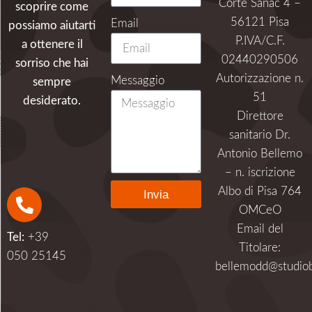
Corte Sanac 4 –
scoprire come
56121 Pisa
Email
possiamo aiutarti
P.IVA/C.F.
a ottenere il
02440290506
sorriso che hai
Autorizzazione n.
Messaggio
sempre
51
desiderato.
Direttore
sanitario Dr.
Antonio Bellemo
– n. iscrizione
Albo di Pisa 764
Invia
OMCeO
Alternative:
Email del
Tel:
+39
Titolare:
050 25145
bellemodd@studiob