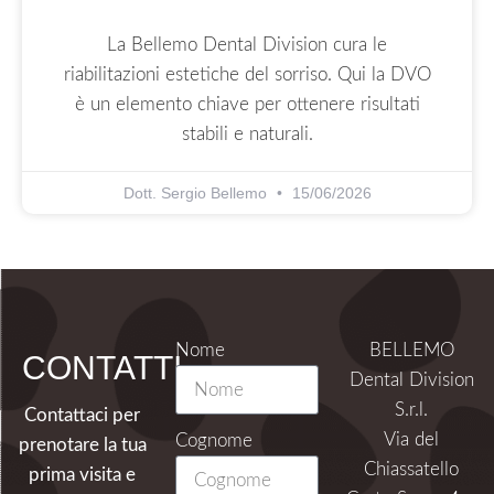
La Bellemo Dental Division cura le
riabilitazioni estetiche del sorriso. Qui la DVO
è un elemento chiave per ottenere risultati
stabili e naturali.
Dott. Sergio Bellemo
15/06/2026
Nome
BELLEMO
CONTATTI
Dental Division
S.r.l.
Contattaci per
Via del
Cognome
prenotare la tua
Chiassatello
prima visita e