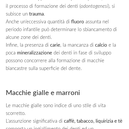
il processo di formazione dei denti (
odontogenesi
), si
subisce un
trauma
.
Anche un’eccessiva quantità di
fluoro
assunta nel
periodo infantile può determinare lo sbiancamento di
alcune zone dei denti.
Infine, la presenza di
carie
, la mancanza di
calcio
e la
poca
mineralizzazione
dei denti in fase di sviluppo
possono concorrere alla formazione di macchie
biancastre sulla superficie del dente.
Macchie gialle e marroni
Le macchie gialle sono indice di uno stile di vita
scorretto.
L’assunzione significativa di
caffè, tabacco, liquirizia e tè
comporta un ingiallimento dei denti ed un