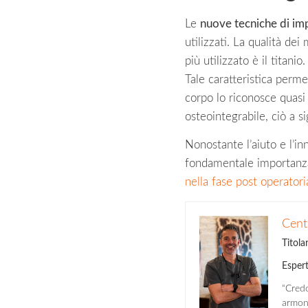
Le
nuove tecniche di im
utilizzati. La qualità de
più utilizzato è il titani
Tale caratteristica permet
corpo lo riconosce quasi
osteointegrabile, ciò a s
Nonostante l’aiuto e l’i
fondamentale importanza
nella fase post operatori
Cent
Titola
Espert
“Credo
armoni