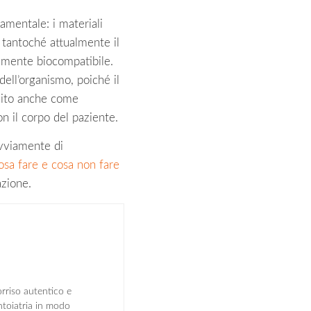
mentale: i materiali
, tantoché attualmente il
altamente biocompatibile.
dell’organismo, poiché il
inito anche come
on il corpo del paziente.
ovviamente di
osa fare e cosa non fare
azione.
rriso autentico e
ntoiatria in modo