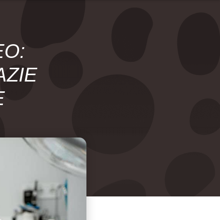
EO:
AZIE
E