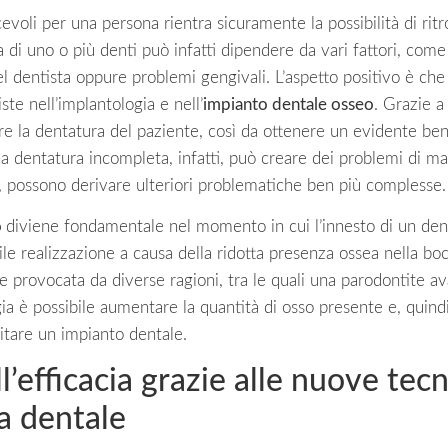
acevoli per una persona rientra sicuramente la possibilità di ri
di uno o più denti può infatti dipendere da vari fattori, com
l dentista oppure problemi gengivali. L’aspetto positivo è che 
ste nell’implantologia e nell’
impianto dentale osseo
. Grazie a
inare la dentatura del paziente, così da ottenere un evidente ben
na dentatura incompleta, infatti, può creare dei problemi di mas
, possono derivare ulteriori problematiche ben più complesse.
o
diviene fondamentale nel momento in cui l’innesto di un den
cile realizzazione a causa della ridotta presenza ossea nella b
ere provocata da diverse ragioni, tra le quali una parodontite 
ia è possibile aumentare la quantità di osso presente e, quindi
pitare un impianto dentale.
’efficacia grazie alle nuove tecn
a dentale