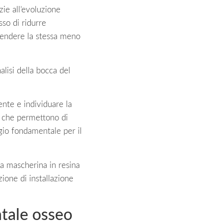
zie all’evoluzione
so di ridurre
rendere la stessa meno
alisi della bocca del
ente e individuare la
x che permettono di
gio fondamentale per il
a mascherina in resina
ione di installazione
ntale osseo