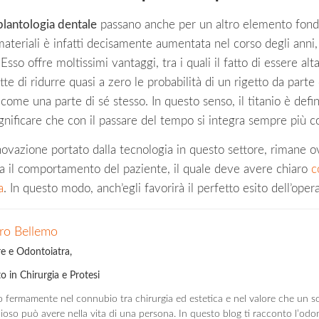
plantologia dentale
passano anche per un altro elemento fonda
i materiali è infatti decisamente aumentata nel corso degli anni
o. Esso offre moltissimi vantaggi, tra i quali il fatto di essere 
te di ridurre quasi a zero le probabilità di un rigetto da parte 
 come una parte di sé stesso. In questo senso, il titanio è def
ignificare che con il passare del tempo si integra sempre più c
nnovazione portato dalla tecnologia in questo settore, rimane 
 il comportamento del paziente, il quale deve avere chiaro
c
a
. In questo modo, anch’egli favorirà il perfetto esito dell’oper
ro Bellemo
re e Odontoiatra,
o in Chirurgia e Protesi
 fermamente nel connubio tra chirurgia ed estetica e nel valore che un so
oso può avere nella vita di una persona. In questo blog ti racconto l’odo