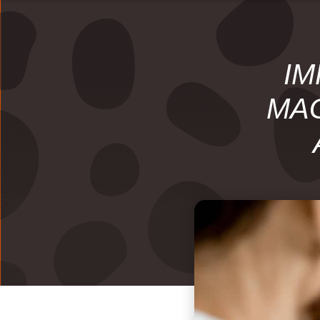
IM
MAG