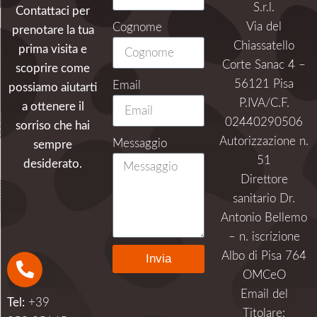
S.r.l.
Contattaci per
Via del
Cognome
prenotare la tua
Chiassatello
prima visita e
Corte Sanac 4 –
scoprire come
56121 Pisa
Email
possiamo aiutarti
P.IVA/C.F.
a ottenere il
02440290506
sorriso che hai
Autorizzazione n.
Messaggio
sempre
51
desiderato.
Direttore
sanitario Dr.
Antonio Bellemo
– n. iscrizione
Albo di Pisa 764
Invia
OMCeO
Alternative:
Email del
Tel:
+39
Titolare: