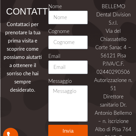
Nome
BELLEMO
CONTATTI
Dental Division
S.r.l.
Contattaci per
Via del
Cognome
prenotare la tua
Chiassatello
prima visita e
Corte Sanac 4 –
scoprire come
56121 Pisa
Email
possiamo aiutarti
P.IVA/C.F.
a ottenere il
02440290506
sorriso che hai
Autorizzazione n.
Messaggio
sempre
51
desiderato.
Direttore
sanitario Dr.
Antonio Bellemo
– n. iscrizione
Albo di Pisa 764
Invia